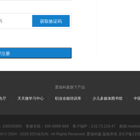
爱迪科森旗下产品
｜
｜
｜
｜
告厅
天天微学习中心
职业全能培训库
少儿多媒体图书馆
中
0035800 客服专线：400-8989-889 客户端IP：216.73.216.47 邮箱:market@
ght © 2004 - 2026 EDU&SUN . All Rights Reserved. 爱迪科森 版权所有 京ICP备11