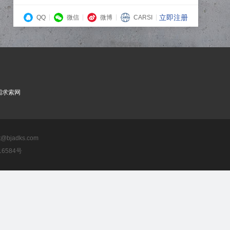
立即注册
QQ
微信
微博
CARSI
国求索网
bjadks.com
016584号